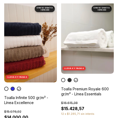
1
/
8
1
/
10
LLEVÁ 6 Y PAGÁ 4
LLEVÁ 6 Y PAGÁ 4
+1
Toalla Premium Royale 600
+1
gr/m² - Línea Essentials
Toalla Infinite 500 gr/m² -
Línea Excellence
$16.615,38
$15.428,57
$15.076,92
12
x
$1.285,71
sin interés
$14.000,00