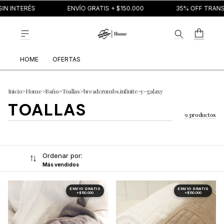
N INTERÉS
ENVÍO GRATIS + $150.000
35% OFF TRANSF
HOME
OFERTAS
Inicio
>
Home
>
Baño
>
Toallas
>
breadcrumbs.infinite-y-galaxy
TOALLAS
9 productos
Ordenar por:
Más vendidos
1
/
10
1
/
7