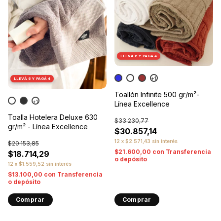
LLEVÁ 6 Y PAGÁ 4
+1
LLEVÁ 6 Y PAGÁ 4
Toallón Infinite 500 gr/m²-
+1
Línea Excellence
Toalla Hotelera Deluxe 630
$33.230,77
gr/m² - Línea Excellence
$30.857,14
12
x
$2.571,43
sin interés
$20.153,85
$21.600,00
con
Transferencia
$18.714,29
o depósito
12
x
$1.559,52
sin interés
$13.100,00
con
Transferencia
o depósito
Comprar
Comprar