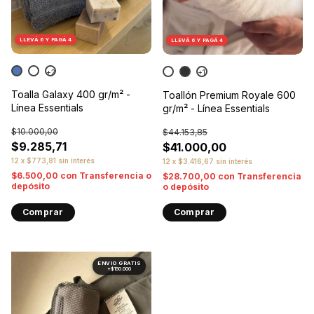
LLEVÁ 6 Y PAGÁ 4
LLEVÁ 6 Y PAGÁ 4
+2
+1
Toalla Galaxy 400 gr/m² -
Toallón Premium Royale 600
Línea Essentials
gr/m² - Línea Essentials
$10.000,00
$44.153,85
$9.285,71
$41.000,00
12
x
$773,81
sin interés
12
x
$3.416,67
sin interés
$6.500,00
con
Transferencia o
$28.700,00
con
Transferencia
depósito
o depósito
Comprar
Comprar
1
/
9