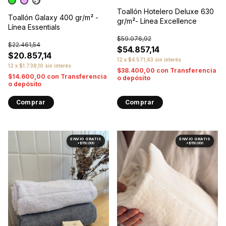
+2
Toallón Hotelero Deluxe 630
Toallón Galaxy 400 gr/m² -
gr/m²- Línea Excellence
Línea Essentials
$59.076,92
$22.461,54
$54.857,14
$20.857,14
12
x
$4.571,43
sin interés
12
x
$1.738,10
sin interés
$38.400,00
con
Transferencia
$14.600,00
con
Transferencia
o depósito
o depósito
Comprar
Comprar
1
/
9
1
/
10