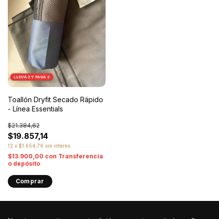
LLEVÁ 3 Y PAGÁ 2
Toallón Dryfit Secado Rápido
- Línea Essentials
$21.384,62
$19.857,14
12
x
$1.654,76
sin interés
$13.900,00
con
Transferencia
o depósito
Comprar