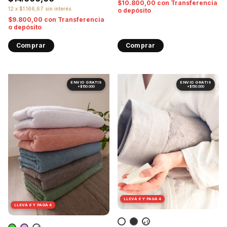
$10.800,00
con
Transferencia
12
x
$1.166,67
sin interés
o depósito
$9.800,00
con
Transferencia
o depósito
Comprar
Comprar
1
/
7
1
/
10
LLEVÁ 6 Y PAGÁ 4
LLEVÁ 6 Y PAGÁ 4
+1