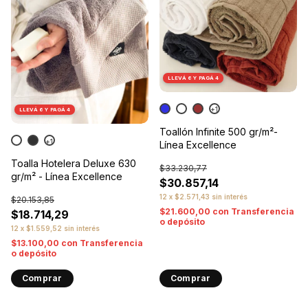
LLEVÁ 6 Y PAGÁ 4
+1
LLEVÁ 6 Y PAGÁ 4
Toallón Infinite 500 gr/m²-
+1
Línea Excellence
Toalla Hotelera Deluxe 630
$33.230,77
gr/m² - Línea Excellence
$30.857,14
12
x
$2.571,43
sin interés
$20.153,85
$21.600,00
con
Transferencia
$18.714,29
o depósito
12
x
$1.559,52
sin interés
$13.100,00
con
Transferencia
o depósito
Comprar
Comprar