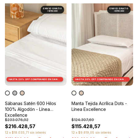
1
/
10
1
/
10
HASTA 20% OFF
COMPRANDO EN CANTIDAD
HASTA 30% OFF
COMPRANDO EN CANTIDAD
Sábanas Satén 600 Hilos
Manta Tejida Acrílica Dots -
100% Algodón - Línea
Línea Excellence
Excellence
$233.076,92
$124.307,69
$216.428,57
$115.428,57
12
x
$18.035,71
sin interés
12
x
$9.619,05
sin interés