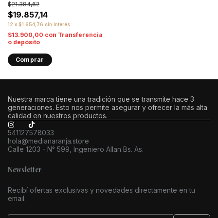
$21.384,62
$19.857,14
12
x
$1.654,76
sin interés
$13.900,00
con
Transferencia
o depósito
Comprar
Nuestra marca tiene una tradición que se transmite hace 3
generaciones. Esto nos permite asegurar y ofrecer la más alta
calidad en nuestros productos.
541127578033
hola@medianaranja.store
Calle 1203 - N° 599, Ingeniero Allan Bs. As.
Newsletter
Recibí ofertas exclusivas y novedades directamente en tu
email.