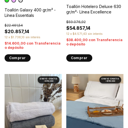
+2
Toallón Hotelero Deluxe 630
Toallón Galaxy 400 gr/m² -
gr/m²- Línea Excellence
Línea Essentials
$59.076,92
$22.461,54
$54.857,14
$20.857,14
12
x
$4.571,43
sin interés
12
x
$1.738,10
sin interés
$38.400,00
con
Transferencia
$14.600,00
con
Transferencia
o depósito
o depósito
Comprar
Comprar
1
/
9
1
/
10