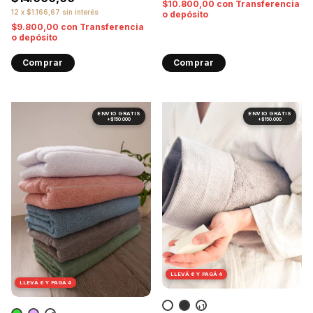
$10.800,00
con
Transferencia
12
x
$1.166,67
sin interés
o depósito
$9.800,00
con
Transferencia
o depósito
Comprar
Comprar
1
/
7
1
/
10
LLEVÁ 6 Y PAGÁ 4
LLEVÁ 6 Y PAGÁ 4
+1