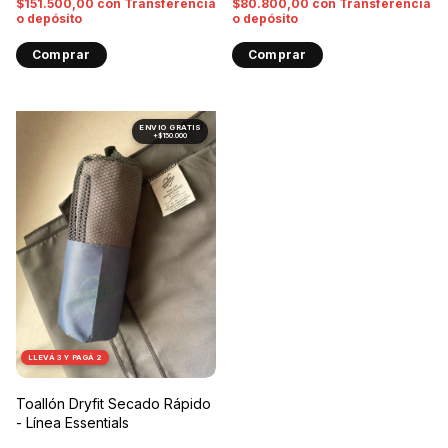
$151.500,00
con
Transferencia
$80.800,00
con
Transferencia
o depósito
o depósito
Comprar
Comprar
1
/
9
LLEVÁ 3 Y PAGÁ 2
Toallón Dryfit Secado Rápido
- Línea Essentials