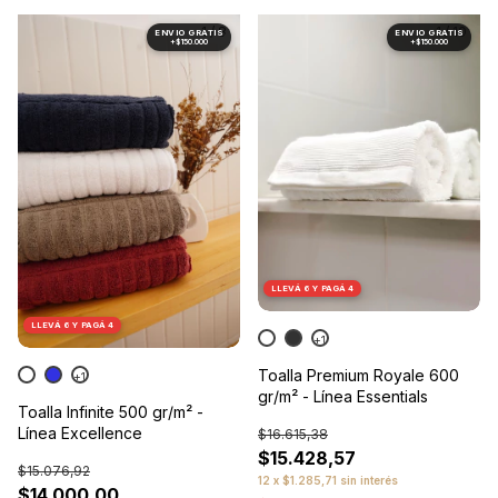
1
/
8
1
/
10
LLEVÁ 6 Y PAGÁ 4
LLEVÁ 6 Y PAGÁ 4
+1
Toalla Premium Royale 600
+1
gr/m² - Línea Essentials
Toalla Infinite 500 gr/m² -
Línea Excellence
$16.615,38
$15.428,57
$15.076,92
12
x
$1.285,71
sin interés
$14.000,00