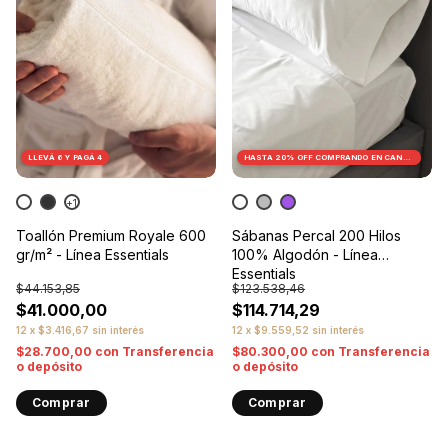
LLEVÁ 6 Y PAGÁ 4
HASTA 20% OFF
COMPRANDO EN CANTIDAD
+1
Toallón Premium Royale 600
Sábanas Percal 200 Hilos
gr/m² - Línea Essentials
100% Algodón - Línea
Essentials
$44.153,85
$123.538,46
$41.000,00
$114.714,29
12
x
$3.416,67
sin interés
12
x
$9.559,52
sin interés
$28.700,00
con
Transferencia
$80.300,00
con
Transferencia
o depósito
o depósito
Comprar
Comprar