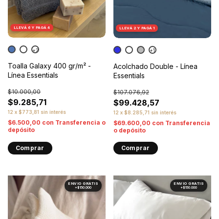
LLEVÁ 6 Y PAGÁ 4
LLEVÁ 2 Y PAGÁ 1
+2
+1
Toalla Galaxy 400 gr/m² -
Acolchado Double - Línea
Línea Essentials
Essentials
$10.000,00
$107.076,92
$9.285,71
$99.428,57
12
x
$773,81
sin interés
12
x
$8.285,71
sin interés
$6.500,00
con
Transferencia o
$69.600,00
con
Transferencia
depósito
o depósito
Comprar
Comprar
1
/
10
1
/
10