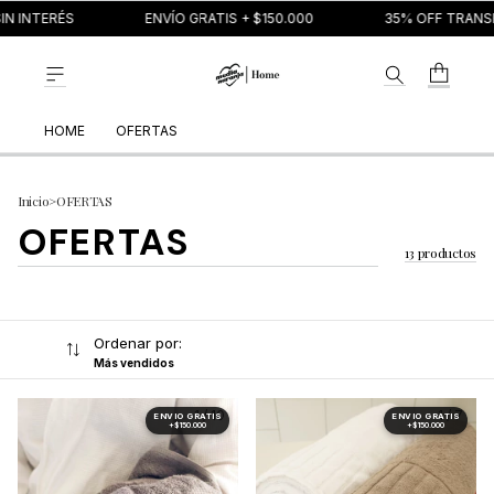
 INTERÉS
ENVÍO GRATIS + $150.000
35% OFF TRANSFE
HOME
OFERTAS
Inicio
>
OFERTAS
OFERTAS
13 productos
Ordenar por:
Más vendidos
1
/
10
1
/
7