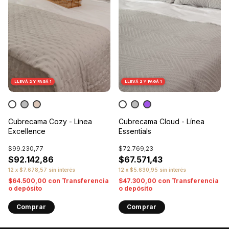
LLEVÁ 2 Y PAGÁ 1
LLEVÁ 2 Y PAGÁ 1
Cubrecama Cozy - Línea
Cubrecama Cloud - Línea
Excellence
Essentials
$99.230,77
$72.769,23
$92.142,86
$67.571,43
12
x
$7.678,57
sin interés
12
x
$5.630,95
sin interés
$64.500,00
con
Transferencia
$47.300,00
con
Transferencia
o depósito
o depósito
Comprar
Comprar