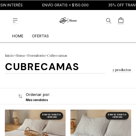
SIN INTERÉS
ENVÍO GRATIS + $150.000
35% OFF TRAN
HOME
OFERTAS
Inicio
>
Home
>
Dormitorio
>
Cubrecamas
CUBRECAMAS
2 productos
Ordenar por:
Más vendidos
1
/
10
1
/
10