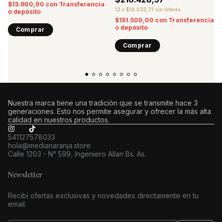
$13.900,00
con
Transferencia
12
x
$18.035,71
sin interés
o depósito
$151.500,00
con
Transferencia
o depósito
Comprar
Comprar
Nuestra marca tiene una tradición que se transmite hace 3
generaciones. Esto nos permite asegurar y ofrecer la más alta
calidad en nuestros productos.
541127578033
hola@medianaranja.store
Calle 1203 - N° 599, Ingeniero Allan Bs. As.
Newsletter
Recibí ofertas exclusivas y novedades directamente en tu
email.