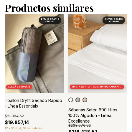
Productos similares
LLEVÁ 3 Y PAGÁ 2
HASTA 20% OFF
COMPRANDO EN CANTIDAD
Toallón Dryfit Secado Rápido
- Línea Essentials
Sábanas Satén 600 Hilos
100% Algodón - Línea
$21.384,62
Excellence
$19.857,14
$233.076,92
12
x
$1.654,76
sin interés
$216.428,57